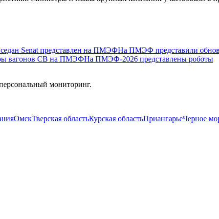
седан Senat представлен на ПМЭФ
На ПМЭФ представили обнов
еры вагонов СВ на ПМЭФ
На ПМЭФ-2026 представлены роботы
 персональный мониторинг.
ания
Омск
Тверская область
Курская область
Приангарье
Черное мо