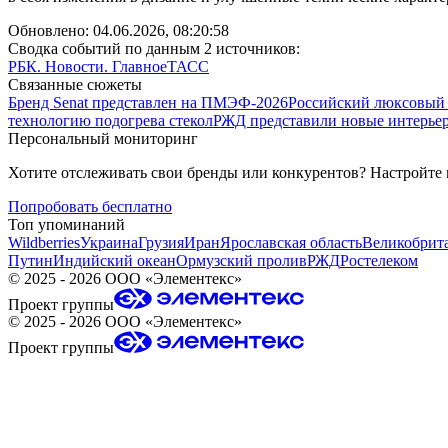
Обновлено:
04.06.2026, 08:20:58
Сводка событий по данным 2 источников:
РБК. Новости. Главное
ТАСС
Связанные сюжеты
Бренд Senat представлен на ПМЭФ-2026
Российский люксовый 
технологию подогрева стекол
РЖД представили новые интерь
Персональный мониторинг
Хотите отслеживать свои бренды или конкурентов? Настройте
Попробовать бесплатно
Топ упоминаний
Wildberries
Украина
Грузия
Иран
Ярославская область
Великобрит
Путин
Индийский океан
Ормузский пролив
РЖД
Ростелеком
©
2025 - 2026
ООО «Элементекс»
Проект группы
©
2025 - 2026
ООО «Элементекс»
Проект группы