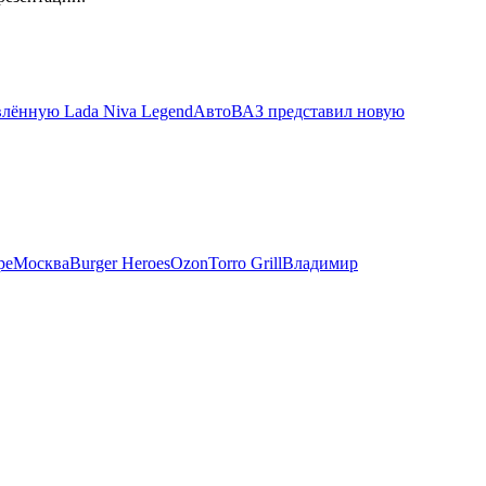
лённую Lada Niva Legend
АвтоВАЗ представил новую
ре
Москва
Burger Heroes
Ozon
Torro Grill
Владимир