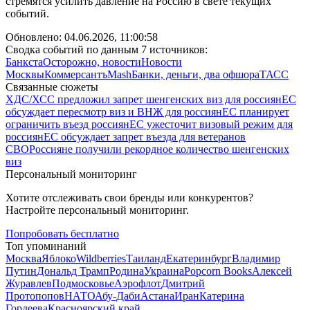
стремятся усилить давление на Россию в свете текущих
событий.
Обновлено:
04.06.2026, 11:00:58
Сводка событий по данным 7 источников:
Банкста
Осторожно, новости
Новости
Москвы
Коммерсантъ
Mash
Банки, деньги, два офшора
ТАСС
Связанные сюжеты
ХДС/ХСС предложил запрет шенгенских виз для россиян
ЕС
обсуждает пересмотр виз и ВНЖ для россиян
ЕС планирует
ограничить въезд россиян
ЕС ужесточит визовый режим для
россиян
ЕС обсуждает запрет въезда для ветеранов
СВО
Россияне получили рекордное количество шенгенских
виз
Персональный мониторинг
Хотите отслеживать свои бренды или конкурентов?
Настройте персональный мониторинг.
Попробовать бесплатно
Топ упоминаний
Москва
Яблоко
Wildberries
Таиланд
Екатеринбург
Владимир
Путин
Дональд Трамп
Родина
Украина
Popcorn Books
Алексей
Журавлев
Подмосковье
Аэрофлот
Дмитрий
Протопопов
НАТО
Абу-Даби
Астана
Иран
Катерина
Гордеева
Красноярский край