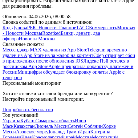
функционировать. Разработчики находятся в контакте с Apple
для решения проблемы.
Обновлено:
04.06.2026, 08:00:58
Сводка событий по данным 8 источников:
Код Дурова
РБК. Новости. Главное
ТАСС
Коммерсантъ
Москвач
• Новости Москвы
Rozetked
Банки, деньги, два
офшора
Новости Москвы
Связанные сюжеты
Мессенджер MAX удалили из App Store
Telegram временно
удален из App Store из-за жалоб на контент
Сбер отрицает сбои
в приложениях после обновления iOS
Яндекс Пэй остался в
российском App Store
Apple прекратила обработку платежей в
России
Минцифры обсуждает блокировку оплаты Apple с
телефона
Персональный мониторинг
Хотите отслеживать свои бренды или конкурентов?
Настройте персональный мониторинг.
Попробовать бесплатно
Топ упоминаний
Украина
Кубань
Самарская область
Илон
Маск
Казахстан
Лионель Месси
Сергей Собянин
Хорхе
Месси
Азовское море
Дональд Трамп
Иран
Катерина
Гордеева
Киев
Краснодарский край
Москва
Московский