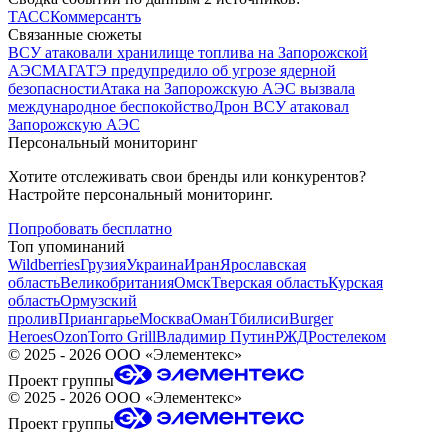
ТАСС
Коммерсантъ
Связанные сюжеты
ВСУ атаковали хранилище топлива на Запорожской
АЭС
МАГАТЭ предупредило об угрозе ядерной
безопасности
Атака на Запорожскую АЭС вызвала
международное беспокойство
Дрон ВСУ атаковал
Запорожскую АЭС
Персональный мониторинг
Хотите отслеживать свои бренды или конкурентов?
Настройте персональный мониторинг.
Попробовать бесплатно
Топ упоминаний
Wildberries
Грузия
Украина
Иран
Ярославская
область
Великобритания
Омск
Тверская область
Курская
область
Ормузский
пролив
Приангарье
Москва
Оман
Тбилиси
Burger
Heroes
Ozon
Torro Grill
Владимир Путин
РЖД
Ростелеком
©
2025 - 2026
ООО «Элементекс»
Проект группы
©
2025 - 2026
ООО «Элементекс»
Проект группы