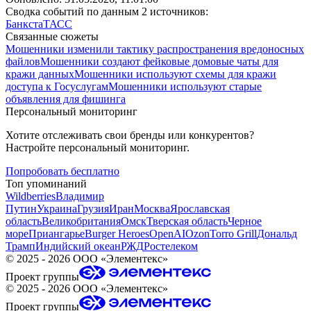
Сводка событий по данным 2 источников:
Банкста
ТАСС
Связанные сюжеты
Мошенники изменили тактику распространения вредоносных
файлов
Мошенники создают фейковые домовые чаты для
кражи данных
Мошенники используют схемы для кражи
доступа к Госуслугам
Мошенники используют старые
объявления для фишинга
Персональный мониторинг
Хотите отслеживать свои бренды или конкурентов?
Настройте персональный мониторинг.
Попробовать бесплатно
Топ упоминаний
Wildberries
Владимир
Путин
Украина
Грузия
Иран
Москва
Ярославская
область
Великобритания
Омск
Тверская область
Черное
море
Приангарье
Burger Heroes
OpenAI
Ozon
Torro Grill
Дональд
Трамп
Индийский океан
РЖД
Ростелеком
©
2025 - 2026
ООО «Элементекс»
Проект группы
©
2025 - 2026
ООО «Элементекс»
Проект группы