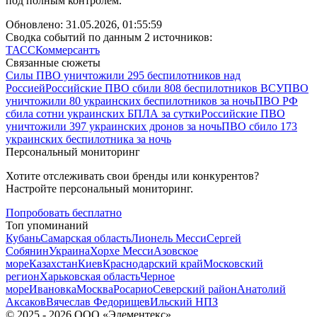
под полным контролем.
Обновлено:
31.05.2026, 01:55:59
Сводка событий по данным 2 источников:
ТАСС
Коммерсантъ
Связанные сюжеты
Силы ПВО уничтожили 295 беспилотников над
Россией
Российские ПВО сбили 808 беспилотников ВСУ
ПВО
уничтожили 80 украинских беспилотников за ночь
ПВО РФ
сбила сотни украинских БПЛА за сутки
Российские ПВО
уничтожили 397 украинских дронов за ночь
ПВО сбило 173
украинских беспилотника за ночь
Персональный мониторинг
Хотите отслеживать свои бренды или конкурентов?
Настройте персональный мониторинг.
Попробовать бесплатно
Топ упоминаний
Кубань
Самарская область
Лионель Месси
Сергей
Собянин
Украина
Хорхе Месси
Азовское
море
Казахстан
Киев
Краснодарский край
Московский
регион
Харьковская область
Черное
море
Ивановка
Москва
Росарио
Северский район
Анатолий
Аксаков
Вячеслав Федорищев
Ильский НПЗ
©
2025 - 2026
ООО «Элементекс»