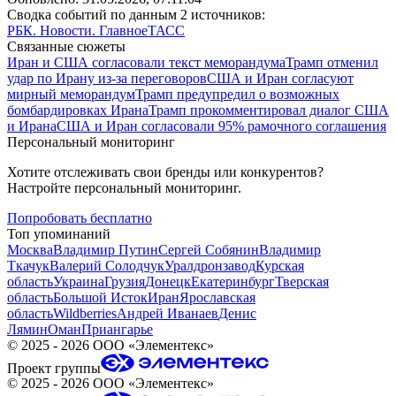
Сводка событий по данным 2 источников:
РБК. Новости. Главное
ТАСС
Связанные сюжеты
Иран и США согласовали текст меморандума
Трамп отменил
удар по Ирану из-за переговоров
США и Иран согласуют
мирный меморандум
Трамп предупредил о возможных
бомбардировках Ирана
Трамп прокомментировал диалог США
и Ирана
США и Иран согласовали 95% рамочного соглашения
Персональный мониторинг
Хотите отслеживать свои бренды или конкурентов?
Настройте персональный мониторинг.
Попробовать бесплатно
Топ упоминаний
Москва
Владимир Путин
Сергей Собянин
Владимир
Ткачук
Валерий Солодчук
Уралдронзавод
Курская
область
Украина
Грузия
Донецк
Екатеринбург
Тверская
область
Большой Исток
Иран
Ярославская
область
Wildberries
Андрей Иванаев
Денис
Лямин
Оман
Приангарье
©
2025 - 2026
ООО «Элементекс»
Проект группы
©
2025 - 2026
ООО «Элементекс»