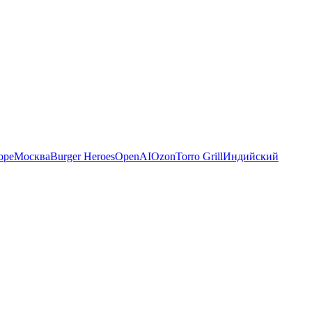
оре
Москва
Burger Heroes
OpenAI
Ozon
Torro Grill
Индийский