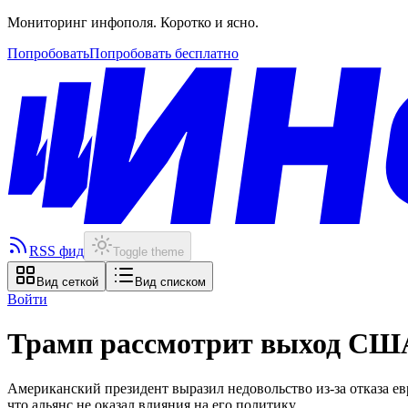
Мониторинг инфополя. Коротко и ясно.
Попробовать
Попробовать бесплатно
RSS фид
Toggle theme
Вид сеткой
Вид списком
Войти
Трамп рассмотрит выход СШ
Американский президент выразил недовольство из-за отказа 
что альянс не оказал влияния на его политику.