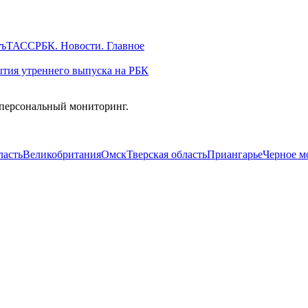
тъ
ТАСС
РБК. Новости. Главное
тия утреннего выпуска на РБК
 персональный мониторинг.
ласть
Великобритания
Омск
Тверская область
Приангарье
Черное м