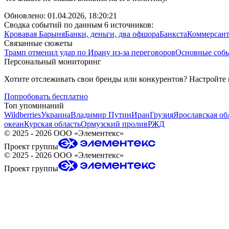
Обновлено:
01.04.2026, 18:20:21
Сводка событий по данным 6 источников:
Кровавая Барыня
Банки, деньги, два офшора
Банкста
Коммерсан
Связанные сюжеты
Трамп отменил удар по Ирану из-за переговоров
Основные собы
Персональный мониторинг
Хотите отслеживать свои бренды или конкурентов? Настройте
Попробовать бесплатно
Топ упоминаний
Wildberries
Украина
Владимир Путин
Иран
Грузия
Ярославская об
океан
Курская область
Ормузский пролив
РЖД
©
2025 - 2026
ООО «Элементекс»
Проект группы
©
2025 - 2026
ООО «Элементекс»
Проект группы