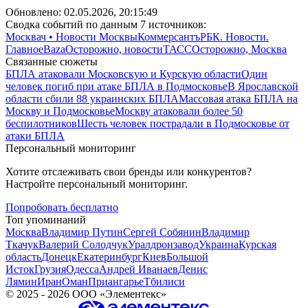
Обновлено:
02.05.2026, 20:15:49
Сводка событий по данным 7 источников:
Москвач • Новости Москвы
Коммерсантъ
РБК. Новости.
Главное
Baza
Осторожно, новости
ТАСС
Осторожно, Москва
Связанные сюжеты
БПЛА атаковали Московскую и Курскую области
Один
человек погиб при атаке БПЛА в Подмосковье
В Ярославской
области сбили 88 украинских БПЛА
Массовая атака БПЛА на
Москву и Подмосковье
Москву атаковали более 50
беспилотников
Шесть человек пострадали в Подмосковье от
атаки БПЛА
Персональный мониторинг
Хотите отслеживать свои бренды или конкурентов?
Настройте персональный мониторинг.
Попробовать бесплатно
Топ упоминаний
Москва
Владимир Путин
Сергей Собянин
Владимир
Ткачук
Валерий Солодчук
Уралдронзавод
Украина
Курская
область
Донецк
Екатеринбург
Киев
Большой
Исток
Грузия
Одесса
Андрей Иванаев
Денис
Лямин
Иран
Оман
Приангарье
Тбилиси
©
2025 - 2026
ООО «Элементекс»