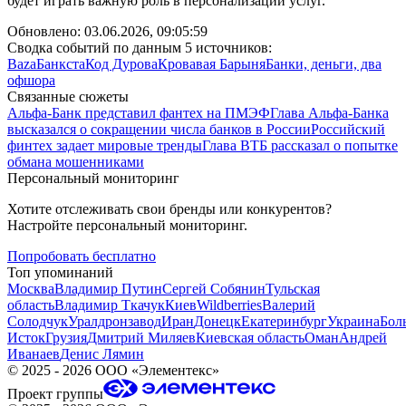
будет играть важную роль в персонализации услуг.
Обновлено:
03.06.2026, 09:05:59
Сводка событий по данным 5 источников:
Baza
Банкста
Код Дурова
Кровавая Барыня
Банки, деньги, два
офшора
Связанные сюжеты
Альфа-Банк представил фантех на ПМЭФ
Глава Альфа-Банка
высказался о сокращении числа банков в России
Российский
финтех задает мировые тренды
Глава ВТБ рассказал о попытке
обмана мошенниками
Персональный мониторинг
Хотите отслеживать свои бренды или конкурентов?
Настройте персональный мониторинг.
Попробовать бесплатно
Топ упоминаний
Москва
Владимир Путин
Сергей Собянин
Тульская
область
Владимир Ткачук
Киев
Wildberries
Валерий
Солодчук
Уралдронзавод
Иран
Донецк
Екатеринбург
Украина
Бол
Исток
Грузия
Дмитрий Миляев
Киевская область
Оман
Андрей
Иванаев
Денис Лямин
©
2025 - 2026
ООО «Элементекс»
Проект группы