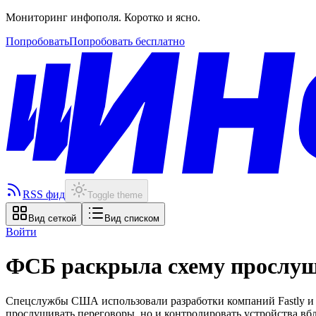
Мониторинг инфополя. Коротко и ясно.
Попробовать
Попробовать бесплатно
RSS фид
Toggle theme
Вид сеткой
Вид списком
Войти
ФСБ раскрыла схему прослу
Спецслужбы США использовали разработки компаний Fastly и 
прослушивать переговоры, но и контролировать устройства вб