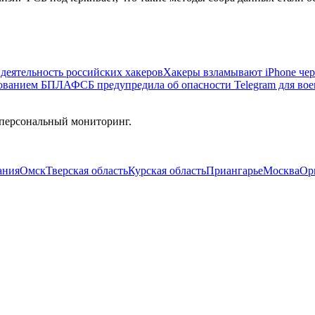
деятельность российских хакеров
Хакеры взламывают iPhone че
зованием БПЛА
ФСБ предупредила об опасности Telegram для во
 персональный мониторинг.
ания
Омск
Тверская область
Курская область
Приангарье
Москва
Ор