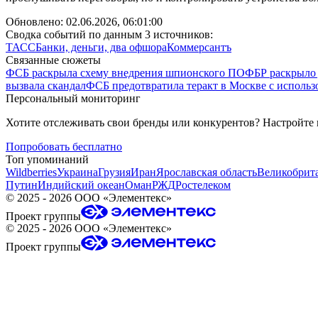
Обновлено:
02.06.2026, 06:01:00
Сводка событий по данным 3 источников:
ТАСС
Банки, деньги, два офшора
Коммерсантъ
Связанные сюжеты
ФСБ раскрыла схему внедрения шпионского ПО
ФБР раскрыло 
вызвала скандал
ФСБ предотвратила теракт в Москве с исполь
Персональный мониторинг
Хотите отслеживать свои бренды или конкурентов? Настройте
Попробовать бесплатно
Топ упоминаний
Wildberries
Украина
Грузия
Иран
Ярославская область
Великобрит
Путин
Индийский океан
Оман
РЖД
Ростелеком
©
2025 - 2026
ООО «Элементекс»
Проект группы
©
2025 - 2026
ООО «Элементекс»
Проект группы