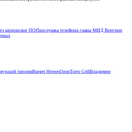
рез шпионское ПО
Прослушка телефона главы МИД Венгрии
енных
музский пролив
Burger Heroes
Ozon
Torro Grill
Владимир