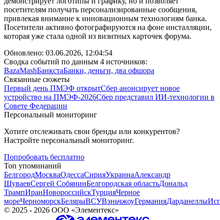
демонстрирует логотипы и графику, но и позволяет
посетителям получать персонализированные сообщения,
привлекая внимание к инновационным технологиям банка.
Посетители активно фотографируются на фоне инсталляции,
которая уже стала одной из визитных карточек форума.
Обновлено:
03.06.2026, 12:04:54
Сводка событий по данным 4 источников:
Baza
Mash
Банкста
Банки, деньги, два офшора
Связанные сюжеты
Первый день ПМЭФ открыт
Сбер анонсирует новое
устройство на ПМЭФ-2026
Сбер представил ИИ-технологии в
Совете Федерации
Персональный мониторинг
Хотите отслеживать свои бренды или конкурентов?
Настройте персональный мониторинг.
Попробовать бесплатно
Топ упоминаний
Белгород
Москва
Одесса
Сирия
Украина
Александр
Шуваев
Сергей Собянин
Белгородская область
Дональд
Трамп
Иран
Новороссийск
Турция
Черное
море
Черноморск
Беляры
ВСУ
Вэньчжоу
Германия
Дарданеллы
Ис
©
2025 - 2026
ООО «Элементекс»