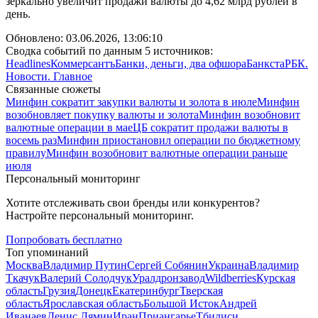
зеркально увеличит продажи валюты до 4,62 млрд рублей в
день.
Обновлено:
03.06.2026, 13:06:10
Сводка событий по данным 5 источников:
Headlines
Коммерсантъ
Банки, деньги, два офшора
Банкста
РБК.
Новости. Главное
Связанные сюжеты
Минфин сократит закупки валюты и золота в июле
Минфин
возобновляет покупку валюты и золота
Минфин возобновит
валютные операции в мае
ЦБ сократит продажи валюты в
восемь раз
Минфин приостановил операции по бюджетному
правилу
Минфин возобновит валютные операции раньше
июля
Персональный мониторинг
Хотите отслеживать свои бренды или конкурентов?
Настройте персональный мониторинг.
Попробовать бесплатно
Топ упоминаний
Москва
Владимир Путин
Сергей Собянин
Украина
Владимир
Ткачук
Валерий Солодчук
Уралдронзавод
Wildberries
Курская
область
Грузия
Донецк
Екатеринбург
Тверская
область
Ярославская область
Большой Исток
Андрей
Иванаев
Денис Лямин
Иран
Приангарье
Тбилиси