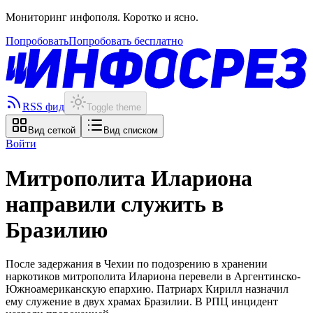
Мониторинг инфополя. Коротко и ясно.
Попробовать
Попробовать бесплатно
RSS фид
Toggle theme
Вид сеткой
Вид списком
Войти
Митрополита Илариона
направили служить в
Бразилию
После задержания в Чехии по подозрению в хранении
наркотиков митрополита Илариона перевели в Аргентинско-
Южноамериканскую епархию. Патриарх Кирилл назначил
ему служение в двух храмах Бразилии. В РПЦ инцидент