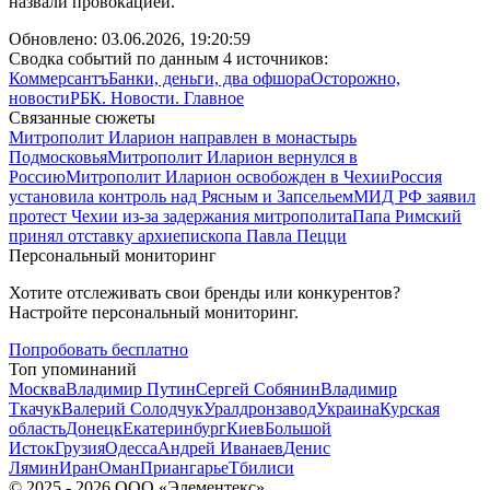
назвали провокацией.
Обновлено:
03.06.2026, 19:20:59
Сводка событий по данным 4 источников:
Коммерсантъ
Банки, деньги, два офшора
Осторожно,
новости
РБК. Новости. Главное
Связанные сюжеты
Митрополит Иларион направлен в монастырь
Подмосковья
Митрополит Иларион вернулся в
Россию
Митрополит Иларион освобожден в Чехии
Россия
установила контроль над Рясным и Запсельем
МИД РФ заявил
протест Чехии из-за задержания митрополита
Папа Римский
принял отставку архиепископа Павла Пецци
Персональный мониторинг
Хотите отслеживать свои бренды или конкурентов?
Настройте персональный мониторинг.
Попробовать бесплатно
Топ упоминаний
Москва
Владимир Путин
Сергей Собянин
Владимир
Ткачук
Валерий Солодчук
Уралдронзавод
Украина
Курская
область
Донецк
Екатеринбург
Киев
Большой
Исток
Грузия
Одесса
Андрей Иванаев
Денис
Лямин
Иран
Оман
Приангарье
Тбилиси
©
2025 - 2026
ООО «Элементекс»