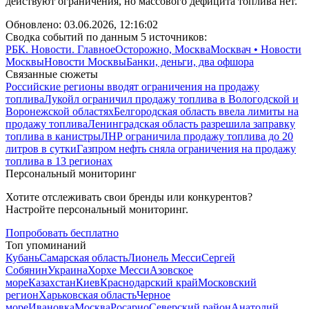
действуют ограничения, но массового дефицита топлива нет.
Обновлено:
03.06.2026, 12:16:02
Сводка событий по данным 5 источников:
РБК. Новости. Главное
Осторожно, Москва
Москвач • Новости
Москвы
Новости Москвы
Банки, деньги, два офшора
Связанные сюжеты
Российские регионы вводят ограничения на продажу
топлива
Лукойл ограничил продажу топлива в Вологодской и
Воронежской областях
Белгородская область ввела лимиты на
продажу топлива
Ленинградская область разрешила заправку
топлива в канистры
ЛНР ограничила продажу топлива до 20
литров в сутки
Газпром нефть сняла ограничения на продажу
топлива в 13 регионах
Персональный мониторинг
Хотите отслеживать свои бренды или конкурентов?
Настройте персональный мониторинг.
Попробовать бесплатно
Топ упоминаний
Кубань
Самарская область
Лионель Месси
Сергей
Собянин
Украина
Хорхе Месси
Азовское
море
Казахстан
Киев
Краснодарский край
Московский
регион
Харьковская область
Черное
море
Ивановка
Москва
Росарио
Северский район
Анатолий