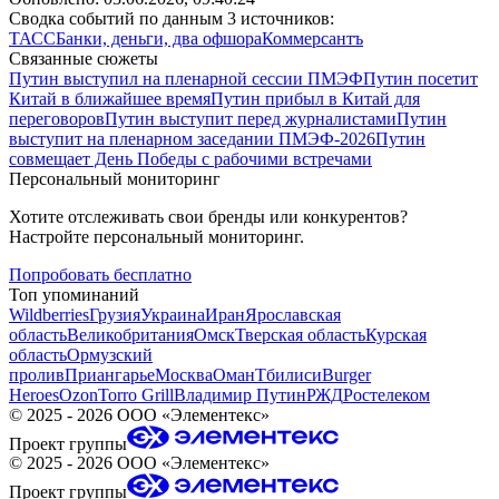
Сводка событий по данным 3 источников:
ТАСС
Банки, деньги, два офшора
Коммерсантъ
Связанные сюжеты
Путин выступил на пленарной сессии ПМЭФ
Путин посетит
Китай в ближайшее время
Путин прибыл в Китай для
переговоров
Путин выступит перед журналистами
Путин
выступит на пленарном заседании ПМЭФ-2026
Путин
совмещает День Победы с рабочими встречами
Персональный мониторинг
Хотите отслеживать свои бренды или конкурентов?
Настройте персональный мониторинг.
Попробовать бесплатно
Топ упоминаний
Wildberries
Грузия
Украина
Иран
Ярославская
область
Великобритания
Омск
Тверская область
Курская
область
Ормузский
пролив
Приангарье
Москва
Оман
Тбилиси
Burger
Heroes
Ozon
Torro Grill
Владимир Путин
РЖД
Ростелеком
©
2025 - 2026
ООО «Элементекс»
Проект группы
©
2025 - 2026
ООО «Элементекс»
Проект группы