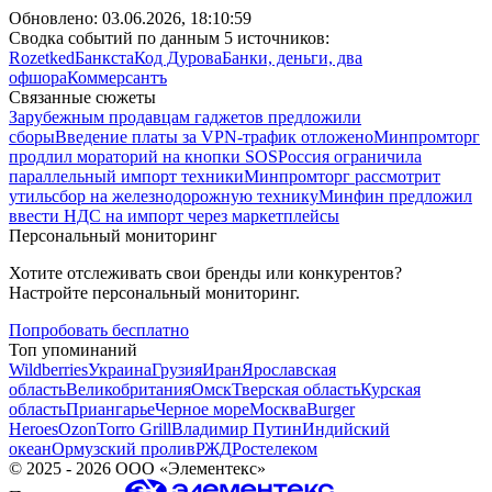
Обновлено:
03.06.2026, 18:10:59
Сводка событий по данным 5 источников:
Rozetked
Банкста
Код Дурова
Банки, деньги, два
офшора
Коммерсантъ
Связанные сюжеты
Зарубежным продавцам гаджетов предложили
сборы
Введение платы за VPN-трафик отложено
Минпромторг
продлил мораторий на кнопки SOS
Россия ограничила
параллельный импорт техники
Минпромторг рассмотрит
утильсбор на железнодорожную технику
Минфин предложил
ввести НДС на импорт через маркетплейсы
Персональный мониторинг
Хотите отслеживать свои бренды или конкурентов?
Настройте персональный мониторинг.
Попробовать бесплатно
Топ упоминаний
Wildberries
Украина
Грузия
Иран
Ярославская
область
Великобритания
Омск
Тверская область
Курская
область
Приангарье
Черное море
Москва
Burger
Heroes
Ozon
Torro Grill
Владимир Путин
Индийский
океан
Ормузский пролив
РЖД
Ростелеком
©
2025 - 2026
ООО «Элементекс»