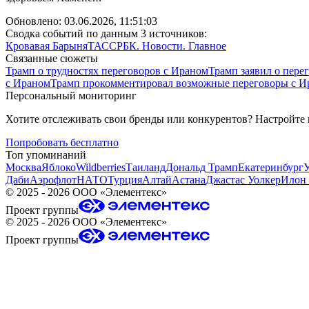
Обновлено:
03.06.2026, 11:51:03
Сводка событий по данным 3 источников:
Кровавая Барыня
ТАСС
РБК. Новости. Главное
Связанные сюжеты
Трамп о трудностях переговоров с Ираном
Трамп заявил о пере
с Ираном
Трамп прокомментировал возможные переговоры с И
Персональный мониторинг
Хотите отслеживать свои бренды или конкурентов? Настройте
Попробовать бесплатно
Топ упоминаний
Москва
Яблоко
Wildberries
Таиланд
Дональд Трамп
Екатеринбург
Даби
Аэрофлот
НАТО
Турция
Алтай
Астана
Джастас Уолкер
Илон
©
2025 - 2026
ООО «Элементекс»
Проект группы
©
2025 - 2026
ООО «Элементекс»
Проект группы