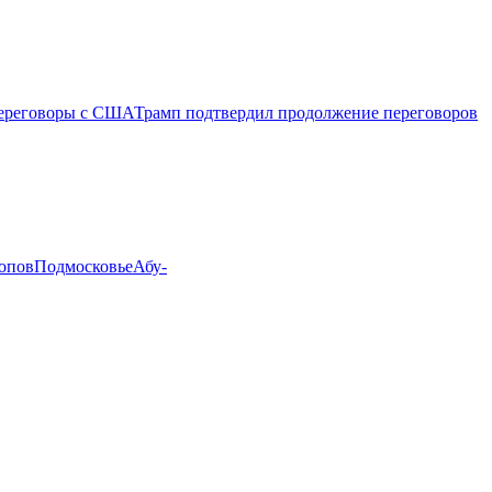
ереговоры с США
Трамп подтвердил продолжение переговоров
опов
Подмосковье
Абу-