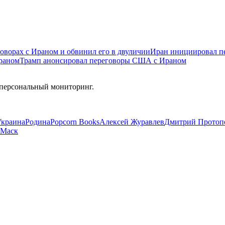
говорах с Ираном и обвинил его в двуличии
Иран инициировал п
раном
Трамп анонсировал переговоры США с Ираном
 персональный мониторинг.
Украина
Родина
Popcorn Books
Алексей Журавлев
Дмитрий Протоп
 Маск