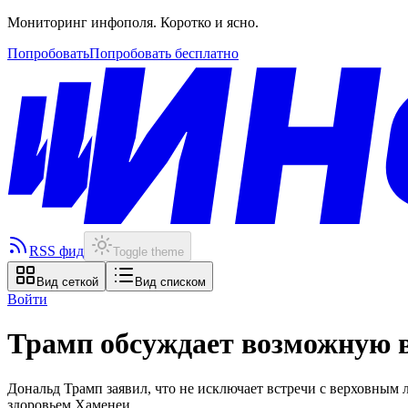
Мониторинг инфополя. Коротко и ясно.
Попробовать
Попробовать бесплатно
RSS фид
Toggle theme
Вид сеткой
Вид списком
Войти
Трамп обсуждает возможную в
Дональд Трамп заявил, что не исключает встречи с верховным
здоровьем Хаменеи.