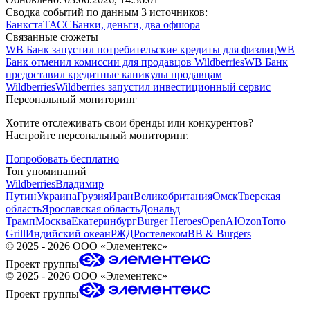
Сводка событий по данным 3 источников:
Банкста
ТАСС
Банки, деньги, два офшора
Связанные сюжеты
WB Банк запустил потребительские кредиты для физлиц
WB
Банк отменил комиссии для продавцов Wildberries
WB Банк
предоставил кредитные каникулы продавцам
Wildberries
Wildberries запустил инвестиционный сервис
Персональный мониторинг
Хотите отслеживать свои бренды или конкурентов?
Настройте персональный мониторинг.
Попробовать бесплатно
Топ упоминаний
Wildberries
Владимир
Путин
Украина
Грузия
Иран
Великобритания
Омск
Тверская
область
Ярославская область
Дональд
Трамп
Москва
Екатеринбург
Burger Heroes
OpenAI
Ozon
Torro
Grill
Индийский океан
РЖД
Ростелеком
BB & Burgers
©
2025 - 2026
ООО «Элементекс»
Проект группы
©
2025 - 2026
ООО «Элементекс»
Проект группы