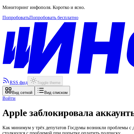
Мониторинг инфополя. Коротко и ясно.
Попробовать
Попробовать бесплатно
RSS фид
Toggle theme
Вид сеткой
Вид списком
Войти
Apple заблокировала аккаунт
Как минимум у трёх депутатов Госдумы возникли проблемы с д
столкнулся с проблемой при попытке оплатить подписку.