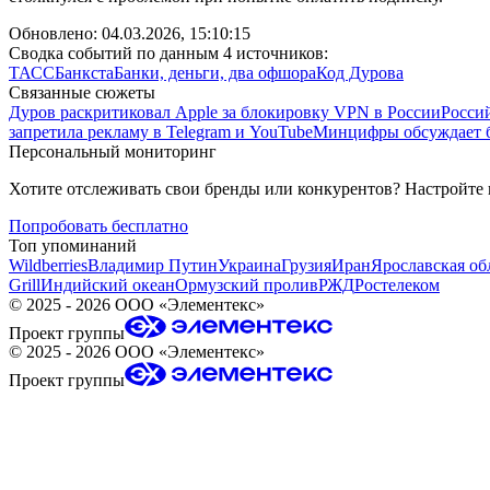
Обновлено:
04.03.2026, 15:10:15
Сводка событий по данным 4 источников:
ТАСС
Банкста
Банки, деньги, два офшора
Код Дурова
Связанные сюжеты
Дуров раскритиковал Apple за блокировку VPN в России
Росси
запретила рекламу в Telegram и YouTube
Минцифры обсуждает б
Персональный мониторинг
Хотите отслеживать свои бренды или конкурентов? Настройте
Попробовать бесплатно
Топ упоминаний
Wildberries
Владимир Путин
Украина
Грузия
Иран
Ярославская об
Grill
Индийский океан
Ормузский пролив
РЖД
Ростелеком
©
2025 - 2026
ООО «Элементекс»
Проект группы
©
2025 - 2026
ООО «Элементекс»
Проект группы