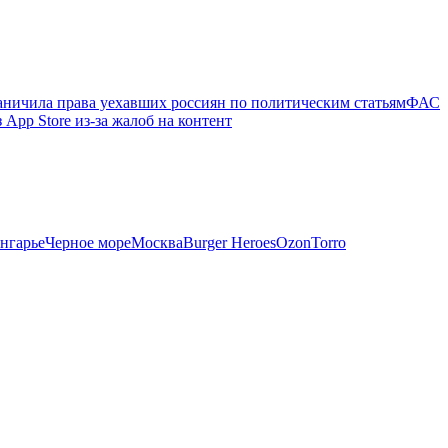
аничила права уехавших россиян по политическим статьям
ФАС
 App Store из-за жалоб на контент
нгарье
Черное море
Москва
Burger Heroes
Ozon
Torro