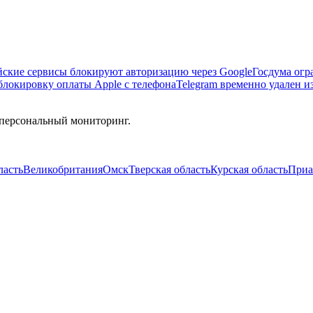
йские сервисы блокируют авторизацию через Google
Госдума огр
локировку оплаты Apple с телефона
Telegram временно удален из
 персональный мониторинг.
ласть
Великобритания
Омск
Тверская область
Курская область
Приа