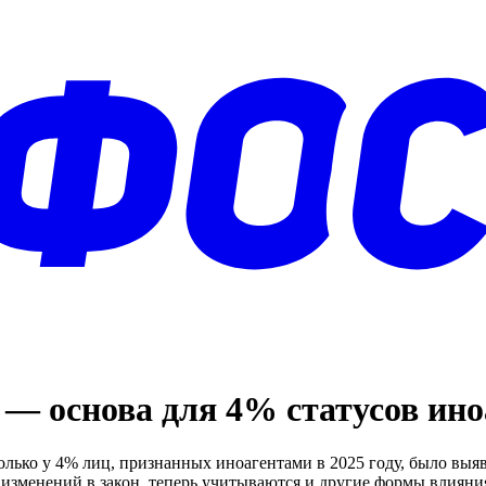
— основа для 4% статусов ино
олько у 4% лиц, признанных иноагентами в 2025 году, было выя
 изменений в закон, теперь учитываются и другие формы влияни