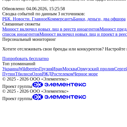
Обновлено:
04.06.2026, 15:25:58
Сводка событий по данным 3 источников:
РБК. Новости. Главное
Коммерсантъ
Банки, деньги, два офшора
Связанные сюжеты
Минюст включил новых лиц в реестр иноагентов
Минюст предл
список иноагентов
Минюст включил новых лиц и проект в реес
Персональный мониторинг
Хотите отслеживать свои бренды или конкурентов? Настройте
Попробовать бесплатно
Топ упоминаний
Украина
Wildberries
Грузия
Иран
Москва
Ормузский пролив
Серге
Путин
Тбилиси
Ozon
РЖД
Ростелеком
Черное море
©
2025 - 2026
ООО «Элементекс»
Проект группы
©
2025 - 2026
ООО «Элементекс»
Проект группы