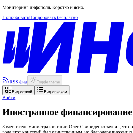
Мониторинг инфополя. Коротко и ясно.
Попробовать
Попробовать бесплатно
RSS фид
Toggle theme
Вид сеткой
Вид списком
Войти
Иностранное финансирование 
Заместитель министра юстиции Олег Свириденко заявил, что т
года этот критерий был единственным, но благодаря внесению