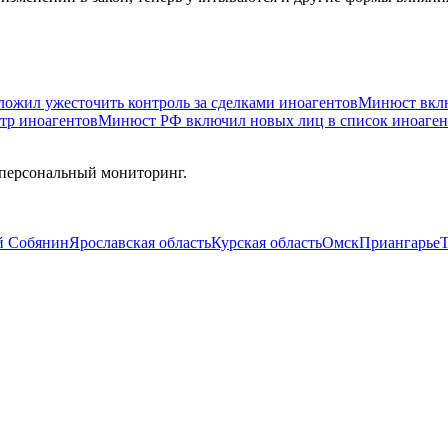
ожил ужесточить контроль за сделками иноагентов
Минюст вклю
тр иноагентов
Минюст РФ включил новых лиц в список иноаген
 персональный мониторинг.
й Собянин
Ярославская область
Курская область
Омск
Приангарье
Т