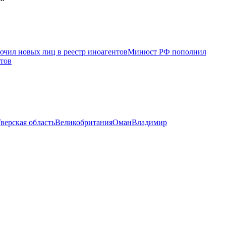
чил новых лиц в реестр иноагентов
Минюст РФ пополнил
тов
верская область
Великобритания
Оман
Владимир