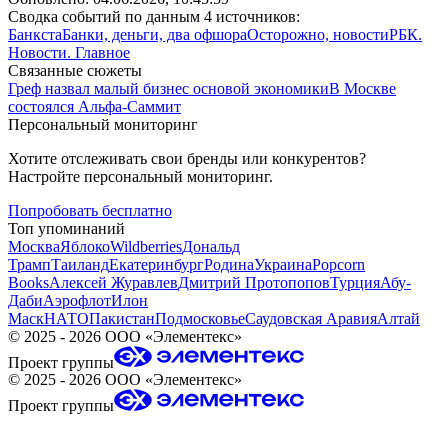
Сводка событий по данным 4 источников:
Банкста
Банки, деньги, два офшора
Осторожно, новости
РБК.
Новости. Главное
Связанные сюжеты
Греф назвал малый бизнес основой экономики
В Москве
состоялся Альфа-Саммит
Персональный мониторинг
Хотите отслеживать свои бренды или конкурентов?
Настройте персональный мониторинг.
Попробовать бесплатно
Топ упоминаний
Москва
Яблоко
Wildberries
Дональд
Трамп
Таиланд
Екатеринбург
Родина
Украина
Popcorn
Books
Алексей Журавлев
Дмитрий Протопопов
Турция
Абу-
Даби
Аэрофлот
Илон
Маск
НАТО
Пакистан
Подмосковье
Саудовская Аравия
Алтай
©
2025 - 2026
ООО «Элементекс»
Проект группы
©
2025 - 2026
ООО «Элементекс»
Проект группы