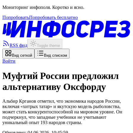
Мониторинг инфополя. Коротко и ясно.
Попробовать
Попробовать бесплатно
RSS фид
Toggle theme
Вид сеткой
Вид списком
Войти
Муфтий России предложил
альтернативу Оксфорду
Альбир Крганов отметил, что экономика народов России,
включая «хитрых татар» и якутскую модель рыболовства,
может стать конкурентоспособной на мировом уровне. Он
подчеркнул, что западные учебники не учитывают
уникальный опыт 193 народов страны.
Обновлено:
04.06.2026, 10:45:59