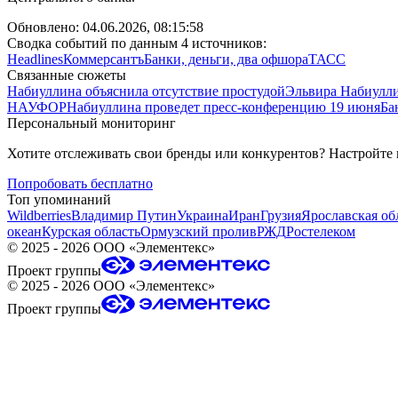
Обновлено:
04.06.2026, 08:15:58
Сводка событий по данным 4 источников:
Headlines
Коммерсантъ
Банки, деньги, два офшора
ТАСС
Связанные сюжеты
Набиуллина объяснила отсутствие простудой
Эльвира Набиулл
НАУФОР
Набиуллина проведет пресс-конференцию 19 июня
Ба
Персональный мониторинг
Хотите отслеживать свои бренды или конкурентов? Настройте
Попробовать бесплатно
Топ упоминаний
Wildberries
Владимир Путин
Украина
Иран
Грузия
Ярославская об
океан
Курская область
Ормузский пролив
РЖД
Ростелеком
©
2025 - 2026
ООО «Элементекс»
Проект группы
©
2025 - 2026
ООО «Элементекс»
Проект группы