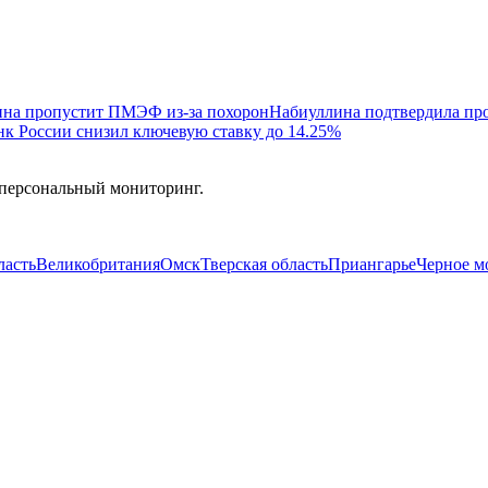
ина пропустит ПМЭФ из-за похорон
Набиуллина подтвердила пр
нк России снизил ключевую ставку до 14.25%
 персональный мониторинг.
ласть
Великобритания
Омск
Тверская область
Приангарье
Черное м