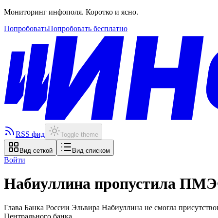
Мониторинг инфополя. Коротко и ясно.
Попробовать
Попробовать бесплатно
RSS фид
Toggle theme
Вид сеткой
Вид списком
Войти
Набиуллина пропустила ПМЭФ
Глава Банка России Эльвира Набиуллина не смогла присутство
Центрального банка.