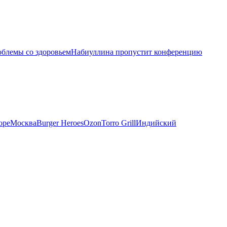
облемы со здоровьем
Набиуллина пропустит конференцию
оре
Москва
Burger Heroes
Ozon
Torro Grill
Индийский