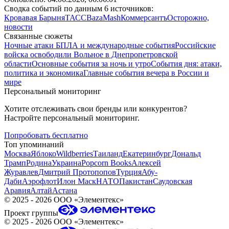
Сводка событий по данным 6 источников:
Кровавая Барыня
ТАСС
Baza
Mash
Коммерсантъ
Осторожно,
новости
Связанные сюжеты
Ночные атаки БПЛА и международные события
Российские
войска освободили Вольное в Днепропетровской
области
Основные события за ночь и утро
События дня: атаки,
политика и экономика
Главные события вечера в России и
мире
Персональный мониторинг
Хотите отслеживать свои бренды или конкурентов?
Настройте персональный мониторинг.
Попробовать бесплатно
Топ упоминаний
Москва
Яблоко
Wildberries
Таиланд
Екатеринбург
Дональд
Трамп
Родина
Украина
Popcorn Books
Алексей
Журавлев
Дмитрий Протопопов
Турция
Абу-
Даби
Аэрофлот
Илон Маск
НАТО
Пакистан
Саудовская
Аравия
Алтай
Астана
©
2025 - 2026
ООО «Элементекс»
Проект группы
©
2025 - 2026
ООО «Элементекс»