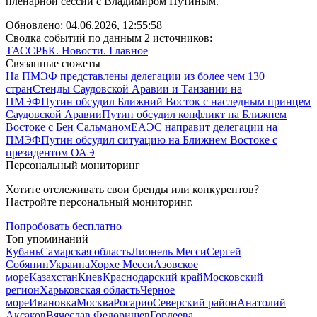
пленарной сессии с Владимиром Путиным.
Обновлено:
04.06.2026, 12:55:58
Сводка событий по данным 2 источников:
ТАСС
РБК. Новости. Главное
Связанные сюжеты
На ПМЭФ представлены делегации из более чем 130
стран
Стенды Саудовской Аравии и Танзании на
ПМЭФ
Путин обсудил Ближний Восток с наследным принцем
Саудовской Аравии
Путин обсудил конфликт на Ближнем
Востоке с Бен Сальманом
ЕАЭС направит делегации на
ПМЭФ
Путин обсудил ситуацию на Ближнем Востоке с
президентом ОАЭ
Персональный мониторинг
Хотите отслеживать свои бренды или конкурентов?
Настройте персональный мониторинг.
Попробовать бесплатно
Топ упоминаний
Кубань
Самарская область
Лионель Месси
Сергей
Собянин
Украина
Хорхе Месси
Азовское
море
Казахстан
Киев
Краснодарский край
Московский
регион
Харьковская область
Черное
море
Ивановка
Москва
Росарио
Северский район
Анатолий
Аксаков
Вячеслав Федорищев
Гордеева