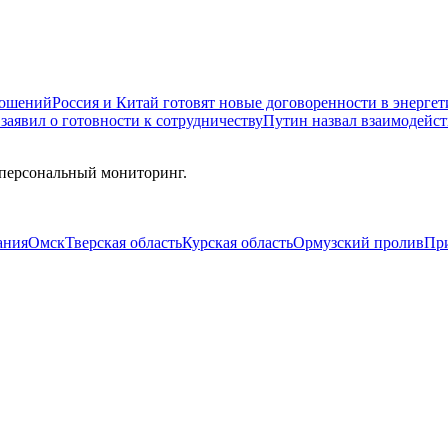
ношений
Россия и Китай готовят новые договоренности в энергет
заявил о готовности к сотрудничеству
Путин назвал взаимодейс
 персональный мониторинг.
ания
Омск
Тверская область
Курская область
Ормузский пролив
Пр