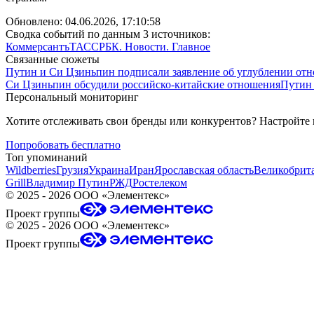
Обновлено:
04.06.2026, 17:10:58
Сводка событий по данным 3 источников:
Коммерсантъ
ТАСС
РБК. Новости. Главное
Связанные сюжеты
Путин и Си Цзиньпин подписали заявление об углублении от
Си Цзиньпин обсудили российско-китайские отношения
Путин 
Персональный мониторинг
Хотите отслеживать свои бренды или конкурентов? Настройте
Попробовать бесплатно
Топ упоминаний
Wildberries
Грузия
Украина
Иран
Ярославская область
Великобрит
Grill
Владимир Путин
РЖД
Ростелеком
©
2025 - 2026
ООО «Элементекс»
Проект группы
©
2025 - 2026
ООО «Элементекс»
Проект группы