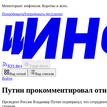
Мониторинг инфополя. Коротко и ясно.
Попробовать
Попробовать бесплатно
RSS фид
Toggle theme
Вид сеткой
Вид списком
Войти
Путин прокомментировал отн
Президент России Владимир Путин подчеркнул, что сотрудниче
странам.