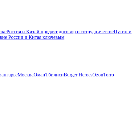
ике
Россия и Китай продлят договор о сотрудничестве
Путин и
твие России и Китая ключевым
иангарье
Москва
Оман
Тбилиси
Burger Heroes
Ozon
Torro