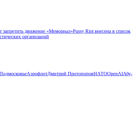
т запретить движение «Мемориал»
Pussy Riot внесена в список
истических организаций
Подмосковье
Аэрофлот
Дмитрий Протопопов
НАТО
OpenAI
Абу-