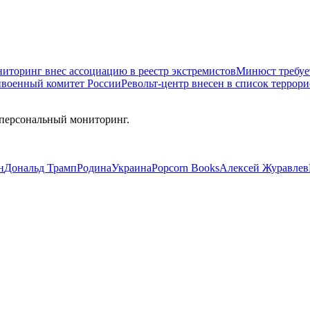
иторинг внес ассоциацию в реестр экстремистов
Минюст требуе
ивоенный комитет России
Револьт-центр внесен в список террор
 персональный мониторинг.
н
Дональд Трамп
Родина
Украина
Popcorn Books
Алексей Журавлев