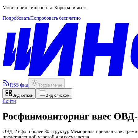
Мониторинг инфополя. Коротко и ясно.
Попробовать
Попробовать бесплатно
RSS фид
Toggle theme
Вид сеткой
Вид списком
Войти
Росфинмониторинг внес ОВД-
ОВД-Инфо и более 30 структур Мемориала признаны экстремист
представленной угрозой для государства.