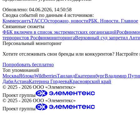
Обновлено:
04.06.2026, 14:50:58
Сводка событий по данным 4 источников:
Коммерсантъ
ТАСС
Осторожно, новости
РБК. Новости. Главное
Связанные сюжеты
ФБК включен в список экстремистских организаций
Росфинмон
террористов Росфинмониторинга
Верховный суд запретил Ант
Персональный мониторинг
Хотите отслеживать свои бренды или конкурентов? Настройте
Попробовать бесплатно
Топ упоминаний
Москва
Яблоко
Wildberries
Таиланд
Екатеринбург
Владимир Пути
Даби
Астана
Катерина Гордеева
Красноярский край
©
2025 - 2026
ООО «Элементекс»
Проект группы
©
2025 - 2026
ООО «Элементекс»
Проект группы