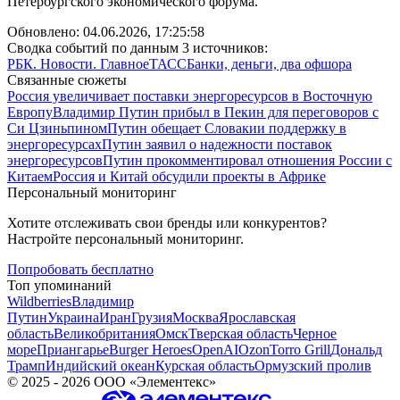
Петербургского экономического форума.
Обновлено:
04.06.2026, 17:25:58
Сводка событий по данным 3 источников:
РБК. Новости. Главное
ТАСС
Банки, деньги, два офшора
Связанные сюжеты
Россия увеличивает поставки энергоресурсов в Восточную
Европу
Владимир Путин прибыл в Пекин для переговоров с
Си Цзиньпином
Путин обещает Словакии поддержку в
энергоресурсах
Путин заявил о надежности поставок
энергоресурсов
Путин прокомментировал отношения России с
Китаем
Россия и Китай обсудили проекты в Африке
Персональный мониторинг
Хотите отслеживать свои бренды или конкурентов?
Настройте персональный мониторинг.
Попробовать бесплатно
Топ упоминаний
Wildberries
Владимир
Путин
Украина
Иран
Грузия
Москва
Ярославская
область
Великобритания
Омск
Тверская область
Черное
море
Приангарье
Burger Heroes
OpenAI
Ozon
Torro Grill
Дональд
Трамп
Индийский океан
Курская область
Ормузский пролив
©
2025 - 2026
ООО «Элементекс»