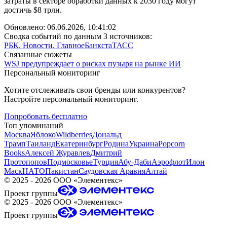
затраты в секторе обработки данных к 2030 году могут
достичь $8 трлн.
Обновлено:
06.06.2026, 10:41:02
Сводка событий по данным 3 источников:
РБК. Новости. Главное
Банкста
ТАСС
Связанные сюжеты
WSJ предупреждает о рисках пузыря на рынке ИИ
Персональный мониторинг
Хотите отслеживать свои бренды или конкурентов?
Настройте персональный мониторинг.
Попробовать бесплатно
Топ упоминаний
Москва
Яблоко
Wildberries
Дональд
Трамп
Таиланд
Екатеринбург
Родина
Украина
Popcorn
Books
Алексей Журавлев
Дмитрий
Протопопов
Подмосковье
Турция
Абу-Даби
Аэрофлот
Илон
Маск
НАТО
Пакистан
Саудовская Аравия
Алтай
©
2025 - 2026
ООО «Элементекс»
Проект группы
©
2025 - 2026
ООО «Элементекс»
Проект группы