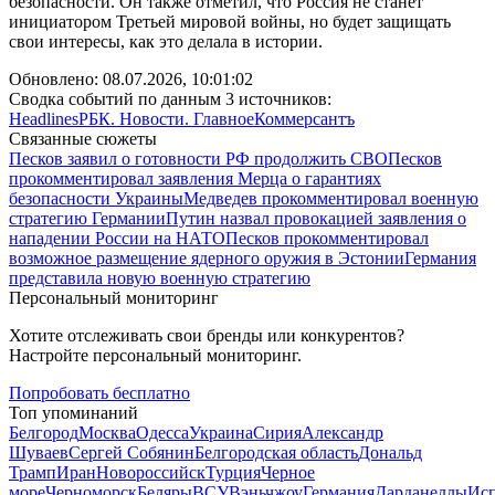
безопасности. Он также отметил, что Россия не станет
инициатором Третьей мировой войны, но будет защищать
свои интересы, как это делала в истории.
Обновлено:
08.07.2026, 10:01:02
Сводка событий по данным 3 источников:
Headlines
РБК. Новости. Главное
Коммерсантъ
Связанные сюжеты
Песков заявил о готовности РФ продолжить СВО
Песков
прокомментировал заявления Мерца о гарантиях
безопасности Украины
Медведев прокомментировал военную
стратегию Германии
Путин назвал провокацией заявления о
нападении России на НАТО
Песков прокомментировал
возможное размещение ядерного оружия в Эстонии
Германия
представила новую военную стратегию
Персональный мониторинг
Хотите отслеживать свои бренды или конкурентов?
Настройте персональный мониторинг.
Попробовать бесплатно
Топ упоминаний
Белгород
Москва
Одесса
Украина
Сирия
Александр
Шуваев
Сергей Собянин
Белгородская область
Дональд
Трамп
Иран
Новороссийск
Турция
Черное
море
Черноморск
Беляры
ВСУ
Вэньчжоу
Германия
Дарданеллы
Ис