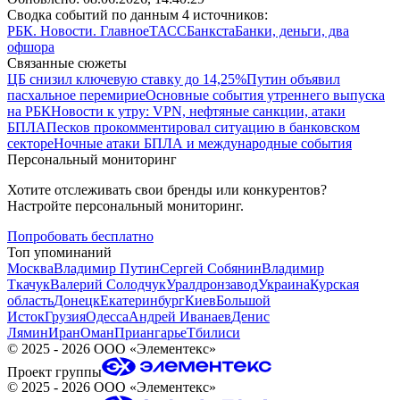
Сводка событий по данным 4 источников:
РБК. Новости. Главное
ТАСС
Банкста
Банки, деньги, два
офшора
Связанные сюжеты
ЦБ снизил ключевую ставку до 14,25%
Путин объявил
пасхальное перемирие
Основные события утреннего выпуска
на РБК
Новости к утру: VPN, нефтяные санкции, атаки
БПЛА
Песков прокомментировал ситуацию в банковском
секторе
Ночные атаки БПЛА и международные события
Персональный мониторинг
Хотите отслеживать свои бренды или конкурентов?
Настройте персональный мониторинг.
Попробовать бесплатно
Топ упоминаний
Москва
Владимир Путин
Сергей Собянин
Владимир
Ткачук
Валерий Солодчук
Уралдронзавод
Украина
Курская
область
Донецк
Екатеринбург
Киев
Большой
Исток
Грузия
Одесса
Андрей Иванаев
Денис
Лямин
Иран
Оман
Приангарье
Тбилиси
©
2025 - 2026
ООО «Элементекс»
Проект группы
©
2025 - 2026
ООО «Элементекс»