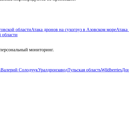
овской области
Атака дронов на сухогруз в Азовском море
Атака
 области
 персональный мониторинг.
в
Валерий Солодчук
Уралдронзавод
Тульская область
Wildberries
До