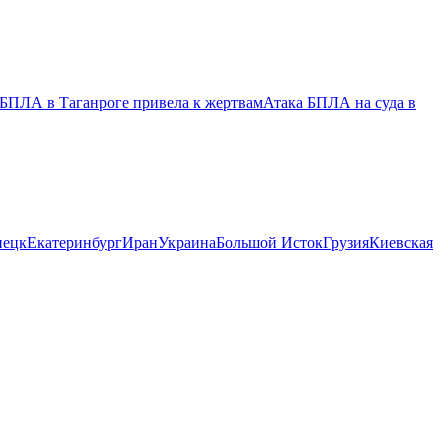
 БПЛА в Таганроге привела к жертвам
Атака БПЛА на суда в
нецк
Екатеринбург
Иран
Украина
Большой Исток
Грузия
Киевская