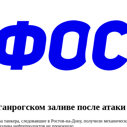
ганрогском заливе после атак
а танкера, следовавшие в Ростов-на-Дону, получили механическ
разлива нефтепродуктов не произошло.