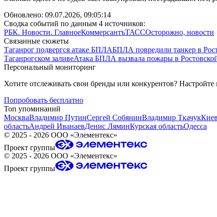
Обновлено:
09.07.2026, 09:05:14
Сводка событий по данным 4 источников:
РБК. Новости. Главное
Коммерсантъ
ТАСС
Осторожно, новости
Связанные сюжеты
Таганрог подвергся атаке БПЛА
БПЛА повредили танкер в Рост
Таганрогском заливе
Атака БПЛА вызвала пожары в Ростовской
Персональный мониторинг
Хотите отслеживать свои бренды или конкурентов? Настройте
Попробовать бесплатно
Топ упоминаний
Москва
Владимир Путин
Сергей Собянин
Владимир Ткачук
Кие
область
Андрей Иванаев
Денис Лямин
Курская область
Одесса
©
2025 - 2026
ООО «Элементекс»
Проект группы
©
2025 - 2026
ООО «Элементекс»
Проект группы