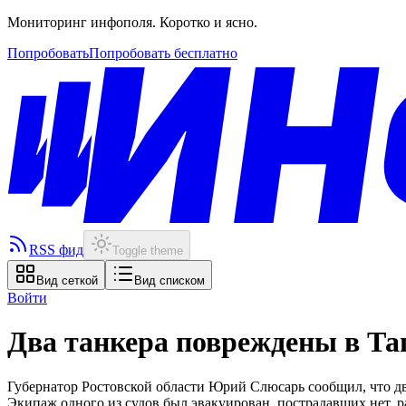
Мониторинг инфополя. Коротко и ясно.
Попробовать
Попробовать бесплатно
RSS фид
Toggle theme
Вид сеткой
Вид списком
Войти
Два танкера повреждены в Та
Губернатор Ростовской области Юрий Слюсарь сообщил, что дв
Экипаж одного из судов был эвакуирован, пострадавших нет, 