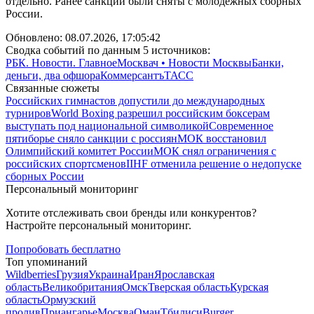
отдельно. Ранее санкции были сняты с молодежных сборных
России.
Обновлено:
08.07.2026, 17:05:42
Сводка событий по данным 5 источников:
РБК. Новости. Главное
Москвач • Новости Москвы
Банки,
деньги, два офшора
Коммерсантъ
ТАСС
Связанные сюжеты
Российских гимнастов допустили до международных
турниров
World Boxing разрешил российским боксерам
выступать под национальной символикой
Современное
пятиборье сняло санкции с россиян
МОК восстановил
Олимпийский комитет России
МОК снял ограничения с
российских спортсменов
IIHF отменила решение о недопуске
сборных России
Персональный мониторинг
Хотите отслеживать свои бренды или конкурентов?
Настройте персональный мониторинг.
Попробовать бесплатно
Топ упоминаний
Wildberries
Грузия
Украина
Иран
Ярославская
область
Великобритания
Омск
Тверская область
Курская
область
Ормузский
пролив
Приангарье
Москва
Оман
Тбилиси
Burger