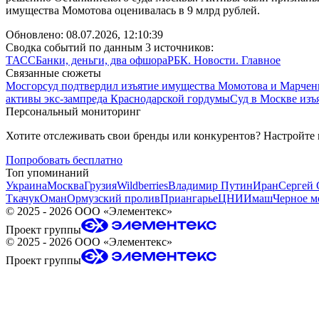
имущества Момотова оценивалась в 9 млрд рублей.
Обновлено:
08.07.2026, 12:10:39
Сводка событий по данным 3 источников:
ТАСС
Банки, деньги, два офшора
РБК. Новости. Главное
Связанные сюжеты
Мосгорсуд подтвердил изъятие имущества Момотова и Марчен
активы экс-зампреда Краснодарской гордумы
Суд в Москве изъ
Персональный мониторинг
Хотите отслеживать свои бренды или конкурентов? Настройте
Попробовать бесплатно
Топ упоминаний
Украина
Москва
Грузия
Wildberries
Владимир Путин
Иран
Сергей 
Ткачук
Оман
Ормузский пролив
Приангарье
ЦНИИмаш
Черное м
©
2025 - 2026
ООО «Элементекс»
Проект группы
©
2025 - 2026
ООО «Элементекс»
Проект группы