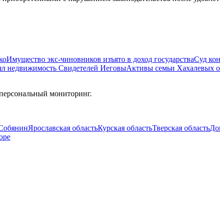
ко
Имущество экс-чиновников изъято в доход государства
Суд ко
ял недвижимость Свидетелей Иеговы
Активы семьи Хахалевых о
 персональный мониторинг.
Собянин
Ярославская область
Курская область
Тверская область
До
оре