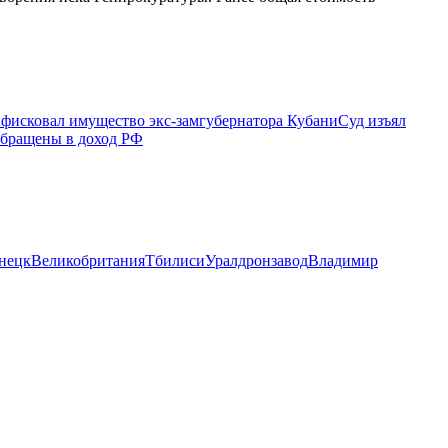
нфисковал имущество экс-замгубернатора Кубани
Суд изъял
бращены в доход РФ
нецк
Великобритания
Тбилиси
Уралдронзавод
Владимир