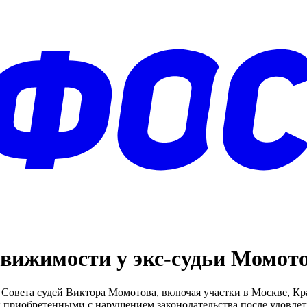
вижимости у экс-судьи Момот
Совета судей Виктора Момотова, включая участки в Москве, Кра
риобретенными с нарушением законодательства после удовлетв