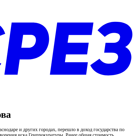
ова
снодаре и других городах, перешло в доход государства по
орения иска Генпрокуратуры. Ранее общая стоимость