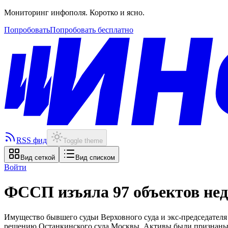
Мониторинг инфополя. Коротко и ясно.
Попробовать
Попробовать бесплатно
RSS фид
Toggle theme
Вид сеткой
Вид списком
Войти
ФССП изъяла 97 объектов нед
Имущество бывшего судьи Верховного суда и экс-председателя 
решению Останкинского суда Москвы. Активы были признаны п