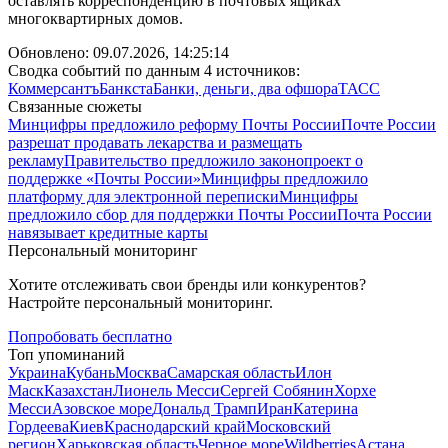
оставлять корреспонденцию в почтовых ящиках
многоквартирных домов.
Обновлено:
09.07.2026, 14:25:14
Сводка событий по данным 4 источников:
Коммерсантъ
Банкста
Банки, деньги, два офшора
ТАСС
Связанные сюжеты
Минцифры предложило реформу Почты России
Почте России
разрешат продавать лекарства и размещать
рекламу
Правительство предложило законопроект о
поддержке «Почты России»
Минцифры предложило
платформу для электронной переписки
Минцифры
предложило сбор для поддержки Почты России
Почта России
навязывает кредитные карты
Персональный мониторинг
Хотите отслеживать свои бренды или конкурентов?
Настройте персональный мониторинг.
Попробовать бесплатно
Топ упоминаний
Украина
Кубань
Москва
Самарская область
Илон
Маск
Казахстан
Лионель Месси
Сергей Собянин
Хорхе
Месси
Азовское море
Дональд Трамп
Иран
Катерина
Гордеева
Киев
Краснодарский край
Московский
регион
Харьковская область
Черное море
Wildberries
Астана