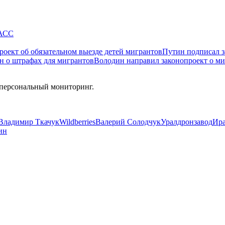
АСС
роект об обязательном выезде детей мигрантов
Путин подписал з
н о штрафах для мигрантов
Володин направил законопроект о м
 персональный мониторинг.
Владимир Ткачук
Wildberries
Валерий Солодчук
Уралдронзавод
Ир
ин