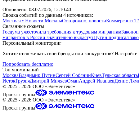
Обновлено:
08.07.2026, 12:10:40
Сводка событий по данным 4 источников:
Москвач • Новости Москвы
Осторожно, новости
Коммерсантъ
Т
Связанные сюжеты
Госдума ужесточила требования к трудовым мигрантам
Законоп
мигрантов в России значительно вырастут
Путин подписал зако
Персональный мониторинг
Хотите отслеживать свои бренды или конкурентов? Настройте
Попробовать бесплатно
Топ упоминаний
Москва
Владимир Путин
Сергей Собянин
Киев
Тульская область
Исток
Грузия
Дмитрий Миляев
Оман
Андрей Иванаев
Денис Лям
©
2025 - 2026
ООО «Элементекс»
Проект группы
©
2025 - 2026
ООО «Элементекс»
Проект группы