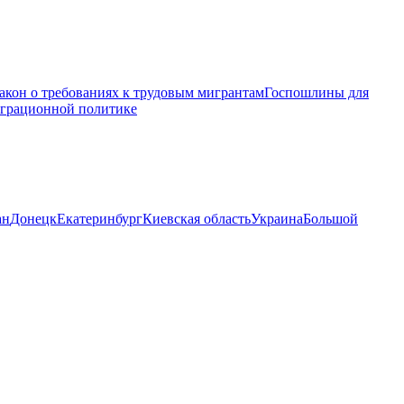
акон о требованиях к трудовым мигрантам
Госпошлины для
играционной политике
ан
Донецк
Екатеринбург
Киевская область
Украина
Большой