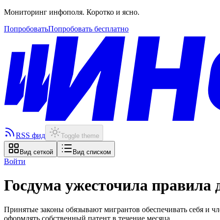
Мониторинг инфополя. Коротко и ясно.
Попробовать
Попробовать бесплатно
RSS фид
Toggle theme
Вид сеткой
Вид списком
Войти
Госдума ужесточила правила 
Принятые законы обязывают мигрантов обеспечивать себя и чл
оформлять собственный патент в течение месяца.