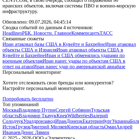
CENTCOM, в свою очередь, сообщил о поражении 90
иранских объектов, включая системы ПВО и военно-морскую
инфраструктуру.
Обновлено:
09.07.2026, 04:45:14
Сводка событий по данным 4 источников:
Headlines
РБК. Новости. Главное
Коммерсантъ
ТАСС
Связанные сюжеты
Иран атаковал базы США в Кувейте и Бахрейне
Иран атаковал
объекты США и Израиля
Иран атаковал объекты США в
Кувейте и Бахрейне
Иран и США обменялись ударами по
военным объектам
Иран нанес удары по объектам США в
ответ на атаки
Иран нанес удар по американской авиабазе
Персональный мониторинг
Хотите отслеживать свои бренды или конкурентов?
Настройте персональный мониторинг.
Попробовать бесплатно
Топ упоминаний
Москва
Владимир Путин
Сергей Собянин
Тульская
область
Владимир Ткачук
Киев
Wildberries
Валерий
Солодчук
Уралдронзавод
Иран
Донецк
Екатеринбург
Украина
Бол
Исток
Грузия
Дмитрий Миляев
Киевская область
Оман
Андрей
Иванаев
Денис Лямин
©
2025 - 2026
ООО «Элементекс»