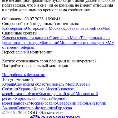
все несанкционированные публикации были удалены. Собчак
подтвердила, что ни она, ни ее команда не имеют отношения
к опубликованным во время взлома сообщениям.
Обновлено:
08.07.2026, 16:00:41
Сводка событий по данным 5 источников:
Коммерсантъ
Осторожно, Москва
Кровавая Барыня
Baza
Mash
Связанные сюжеты
Хакеры взломали каналы Ostorozhno Media
Telegram-каналы
увеличили частоту публикаций
Мошенники используют SMS
от имени Telegram
Персональный мониторинг
Хотите отслеживать свои бренды или конкурентов?
Настройте персональный мониторинг.
Попробовать бесплатно
Топ упоминаний
Кубань
Самарская область
Лионель Месси
Сергей
Собянин
Украина
Хорхе Месси
Азовское
море
Казахстан
Киев
Краснодарский край
Московский
регион
Харьковская область
Черное
море
Ивановка
Москва
Росарио
Северский район
Анатолий
Аксаков
Вячеслав Федорищев
Гордеева
©
2025 - 2026
ООО «Элементекс»