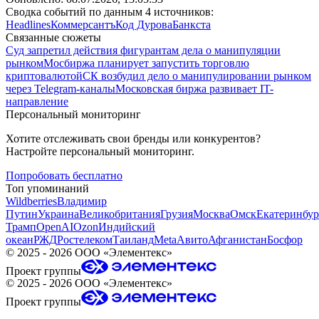
Сводка событий по данным 4 источников:
Headlines
Коммерсантъ
Код Дурова
Банкста
Связанные сюжеты
Суд запретил действия фигурантам дела о манипуляции
рынком
Мосбиржа планирует запустить торговлю
криптовалютой
СК возбудил дело о манипулировании рынком
через Telegram-каналы
Московская биржа развивает IT-
направление
Персональный мониторинг
Хотите отслеживать свои бренды или конкурентов?
Настройте персональный мониторинг.
Попробовать бесплатно
Топ упоминаний
Wildberries
Владимир
Путин
Украина
Великобритания
Грузия
Москва
Омск
Екатеринбур
Трамп
OpenAI
Ozon
Индийский
океан
РЖД
Ростелеком
Таиланд
Meta
Авито
Афганистан
Босфор
©
2025 - 2026
ООО «Элементекс»
Проект группы
©
2025 - 2026
ООО «Элементекс»
Проект группы