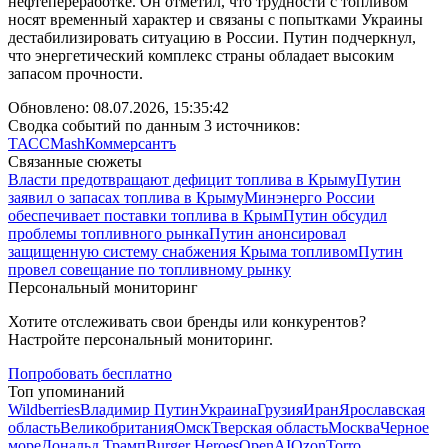
нефтепереработке. Он отметил, что трудности с топливом
носят временный характер и связаны с попытками Украины
дестабилизировать ситуацию в России. Путин подчеркнул,
что энергетический комплекс страны обладает высоким
запасом прочности.
Обновлено:
08.07.2026, 15:35:42
Сводка событий по данным 3 источников:
ТАСС
Mash
Коммерсантъ
Связанные сюжеты
Власти предотвращают дефицит топлива в Крыму
Путин
заявил о запасах топлива в Крыму
Минэнерго России
обеспечивает поставки топлива в Крым
Путин обсудил
проблемы топливного рынка
Путин анонсировал
защищенную систему снабжения Крыма топливом
Путин
провел совещание по топливному рынку
Персональный мониторинг
Хотите отслеживать свои бренды или конкурентов?
Настройте персональный мониторинг.
Попробовать бесплатно
Топ упоминаний
Wildberries
Владимир Путин
Украина
Грузия
Иран
Ярославская
область
Великобритания
Омск
Тверская область
Москва
Черное
море
Дональд Трамп
Burger Heroes
OpenAI
Ozon
Torro