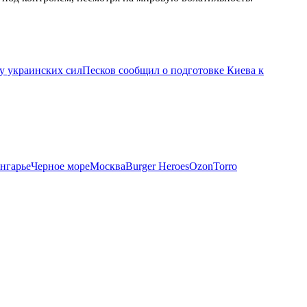
у украинских сил
Песков сообщил о подготовке Киева к
нгарье
Черное море
Москва
Burger Heroes
Ozon
Torro