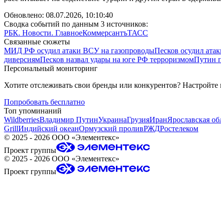
Обновлено:
08.07.2026, 10:10:40
Сводка событий по данным 3 источников:
РБК. Новости. Главное
Коммерсантъ
ТАСС
Связанные сюжеты
МИД РФ осудил атаки ВСУ на газопроводы
Песков осудил атак
диверсиям
Песков назвал удары на юге РФ терроризмом
Путин 
Персональный мониторинг
Хотите отслеживать свои бренды или конкурентов? Настройте
Попробовать бесплатно
Топ упоминаний
Wildberries
Владимир Путин
Украина
Грузия
Иран
Ярославская об
Grill
Индийский океан
Ормузский пролив
РЖД
Ростелеком
©
2025 - 2026
ООО «Элементекс»
Проект группы
©
2025 - 2026
ООО «Элементекс»
Проект группы