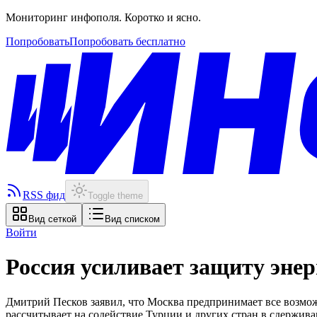
Мониторинг инфополя. Коротко и ясно.
Попробовать
Попробовать бесплатно
RSS фид
Toggle theme
Вид сеткой
Вид списком
Войти
Россия усиливает защиту эне
Дмитрий Песков заявил, что Москва предпринимает все возмо
рассчитывает на содействие Турции и других стран в сдержива