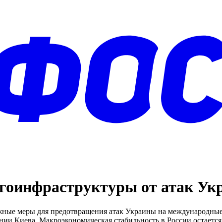
ргоинфраструктуры от атак У
жные меры для предотвращения атак Украины на международные 
нии Киева. Макроэкономическая стабильность в России остается