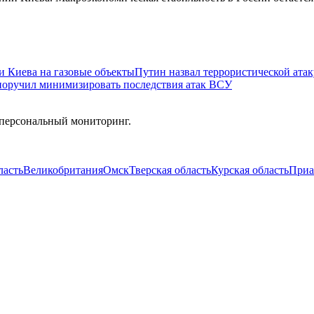
и Киева на газовые объекты
Путин назвал террористической атак
поручил минимизировать последствия атак ВСУ
 персональный мониторинг.
ласть
Великобритания
Омск
Тверская область
Курская область
Приа