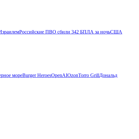
Израилем
Российские ПВО сбили 342 БПЛА за ночь
США
ерное море
Burger Heroes
OpenAI
Ozon
Torro Grill
Дональд