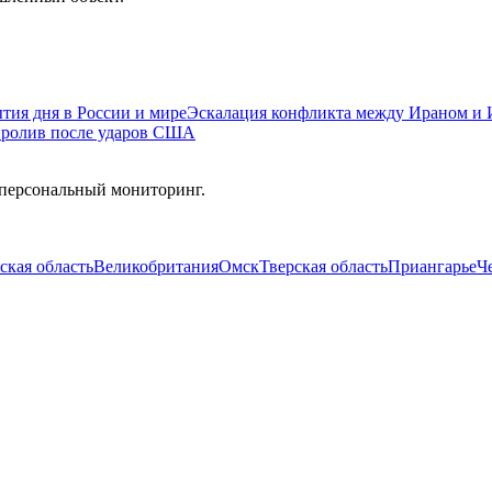
тия дня в России и мире
Эскалация конфликта между Ираном и 
пролив после ударов США
 персональный мониторинг.
ская область
Великобритания
Омск
Тверская область
Приангарье
Ч