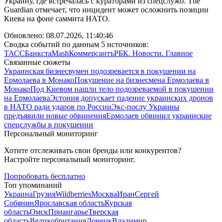
Украину, где встречалась с кураторами из спецслужб. The
Guardian отмечает, что инцидент может осложнить позиции
Киева на фоне саммита НАТО.
Обновлено:
08.07.2026, 11:40:46
Сводка событий по данным 5 источников:
ТАСС
Банкста
Mash
Коммерсантъ
РБК. Новости. Главное
Связанные сюжеты
Украинская бизнесвумен подозревается в покушении на
Ермолаева в Монако
Покушение на бизнесмена Ермолаева в
Монако
Под Киевом нашли тело подозреваемой в покушении
на Ермолаева
Эстония допускает падение украинских дронов
в НАТО ради ударов по России
Экс-послу Украины
предъявили новые обвинения
Ермолаев обвинил украинские
спецслужбы в покушении
Персональный мониторинг
Хотите отслеживать свои бренды или конкурентов?
Настройте персональный мониторинг.
Попробовать бесплатно
Топ упоминаний
Украина
Грузия
Wildberries
Москва
Иран
Сергей
Собянин
Ярославская область
Курская
область
Омск
Приангарье
Тверская
область
Великобритания
Донецк
Владимир