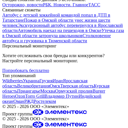
Осторожно, новости
РБК. Новости. Главное
ТАСС
Связанные сюжеты
Автобус с детской хоккейной командой попал в ДТП в
Татарстане
Пожар в Омской области унес жизни шести
человек
Экскурсионный автобус перевернулся в Ярославской
области
Автомобиль наехал на пешеходов в Омске
Утечка газа
в Омской области затронула школьников
Столкновение
автобуса и грузовика в Тюменской области
Персональный мониторинг
Хотите отслеживать свои бренды или конкурентов?
Настройте персональный мониторинг.
Попробовать бесплатно
Топ упоминаний
Wildberries
Украина
Грузия
Иран
Ярославская
область
Великобритания
Омск
Тверская область
Курская
область
Приангарье
Москва
Ормузский пролив
Burger
Heroes
Ozon
Torro Grill
Владимир Путин
Индийский
океан
Оман
РЖД
Ростелеком
©
2025 - 2026
ООО «Элементекс»
Проект группы
©
2025 - 2026
ООО «Элементекс»
Проект группы