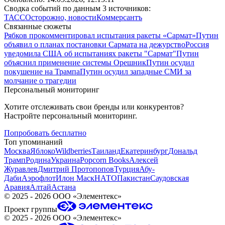
Сводка событий по данным 3 источников:
ТАСС
Осторожно, новости
Коммерсантъ
Связанные сюжеты
Рябков прокомментировал испытания ракеты «Сармат»
Путин
объявил о планах постановки Сармата на дежурство
Россия
уведомила США об испытаниях ракеты "Сармат"
Путин
объяснил применение системы Орешник
Путин осудил
покушение на Трампа
Путин осудил западные СМИ за
молчание о трагедии
Персональный мониторинг
Хотите отслеживать свои бренды или конкурентов?
Настройте персональный мониторинг.
Попробовать бесплатно
Топ упоминаний
Москва
Яблоко
Wildberries
Таиланд
Екатеринбург
Дональд
Трамп
Родина
Украина
Popcorn Books
Алексей
Журавлев
Дмитрий Протопопов
Турция
Абу-
Даби
Аэрофлот
Илон Маск
НАТО
Пакистан
Саудовская
Аравия
Алтай
Астана
©
2025 - 2026
ООО «Элементекс»
Проект группы
©
2025 - 2026
ООО «Элементекс»