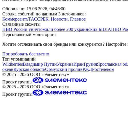
Обновлено:
15.06.2026, 04:46:00
Сводка событий по данным 3 источников:
Коммерсантъ
ТАСС
РБК. Новости. Главное
Связанные сюжеты
ПВО России уничтожили более 200 украинских БПЛА
ПВО Рос
Персональный мониторинг
Хотите отслеживать свои бренды или конкурентов? Настройте
Попробовать бесплатно
Топ упоминаний
Wildberries
Владимир Путин
Украина
Иран
Грузия
Ярославская об
океан
Курская область
Ормузский пролив
РЖД
Ростелеком
©
2025 - 2026
ООО «Элементекс»
Проект группы
©
2025 - 2026
ООО «Элементекс»
Проект группы