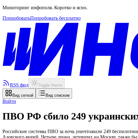
Мониторинг инфополя. Коротко и ясно.
Попробовать
Попробовать бесплатно
RSS фид
Toggle theme
Вид сеткой
Вид списком
Войти
ПВО РФ сбило 249 украински
Российские системы ПВО за ночь уничтожили 249 беспилотнико
Азовского морей. Четыре дрона, летевших на Москву, также бы