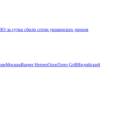
ВО за сутки сбили сотни украинских дронов
оре
Москва
Burger Heroes
Ozon
Torro Grill
Индийский