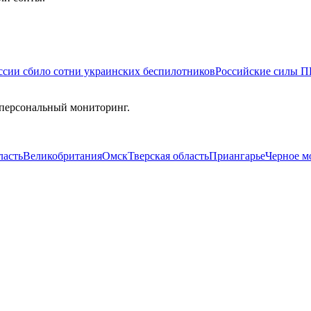
сии сбило сотни украинских беспилотников
Российские силы П
 персональный мониторинг.
ласть
Великобритания
Омск
Тверская область
Приангарье
Черное м