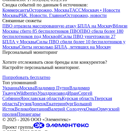
Сводка событий по данным 6 источников:
Коммерсантъ
Осторожно, Москва
ТАСС
Москвач • Новости
Москвы
РБК. Новости. Главное
Осторожно, новости
Связанные сюжеты
ПВО отразила массированную атаку БПЛА на Москву
Вблизи
Москвы сбито 85 беспилотников ПВО
ПВО сбила более 180
беспилотников под Москвой
Силы ПВО уничтожили 27
БПЛА у Москвы
Силы ПВО сбили более 10 беспилотников у
Москвы
Сбиты несколько БПЛА, летевших на Москву
Персональный мониторинг
Хотите отслеживать свои бренды или конкурентов?
Настройте персональный мониторинг.
Попробовать бесплатно
Топ упоминаний
Украина
Москва
Владимир Путин
Владимир
Ткачук
Wildberries
Уралдронзавод
Иран
Сергей
Собянин
Ярославская область
Курская область
Тверская
область
Грузия
Донецк
Екатеринбург
Большой
Исток
Великобритания
Валерий Солодчук
Оман
Ормузский
пролив
Приангарье
©
2025 - 2026
ООО «Элементекс»
Проект группы