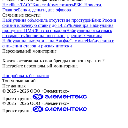
Headlines
ТАСС
Банкста
Коммерсантъ
РБК. Новости.
Главное
Банки, деньги, два офшора
Связанные сюжеты
Набиуллина объяснила отсутствие простудой
Банк России
снизил ключевую ставку до 14.25%
Эльвира Набиуллина
пропустит ПМЭФ из-за похорон
Набиуллина отказалась
возвращать броши на пресс-конференциях
Эльвира
Набиуллина выступила на Альфа-Саммите
Набиуллина о
снижении ставок и рисках ипотеки
Персональный мониторинг
Хотите отслеживать свои бренды или конкурентов?
Настройте персональный мониторинг.
Попробовать бесплатно
Топ упоминаний
Нет данных
©
2025 - 2026
ООО «Элементекс»
Проект группы
©
2025 - 2026
ООО «Элементекс»
Проект группы