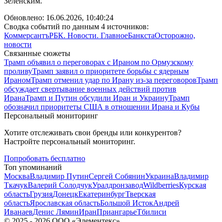
Зеленским.
Обновлено:
16.06.2026, 10:40:24
Сводка событий по данным 4 источников:
Коммерсантъ
РБК. Новости. Главное
Банкста
Осторожно,
новости
Связанные сюжеты
Трамп объявил о переговорах с Ираном по Ормузскому
проливу
Трамп заявил о приоритете борьбы с ядерным
Ираном
Трамп отменил удар по Ирану из-за переговоров
Трамп
обсуждает свертывание военных действий против
Ирана
Трамп и Путин обсудили Иран и Украину
Трамп
обозначил приоритеты США в отношении Ирана и Кубы
Персональный мониторинг
Хотите отслеживать свои бренды или конкурентов?
Настройте персональный мониторинг.
Попробовать бесплатно
Топ упоминаний
Москва
Владимир Путин
Сергей Собянин
Украина
Владимир
Ткачук
Валерий Солодчук
Уралдронзавод
Wildberries
Курская
область
Грузия
Донецк
Екатеринбург
Тверская
область
Ярославская область
Большой Исток
Андрей
Иванаев
Денис Лямин
Иран
Приангарье
Тбилиси
©
2025 - 2026
ООО «Элементекс»