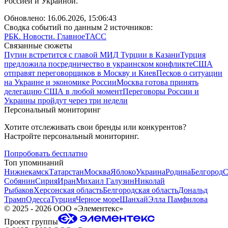
Россией и Украиной.
Обновлено:
16.06.2026, 15:06:43
Сводка событий по данным 2 источников:
РБК. Новости. Главное
ТАСС
Связанные сюжеты
Путин встретится с главой МИД Турции в Казани
Турция
предложила посредничество в украинском конфликте
США
отправят переговорщиков в Москву и Киев
Песков о ситуации
на Украине и экономике России
Москва готова принять
делегацию США в любой момент
Переговоры России и
Украины пройдут через три недели
Персональный мониторинг
Хотите отслеживать свои бренды или конкурентов?
Настройте персональный мониторинг.
Попробовать бесплатно
Топ упоминаний
Нижнекамск
Татарстан
Москва
Яблоко
Украина
Родина
Белгород
С
Собянин
Сирия
Иран
Михаил Галузин
Николай
Рыбаков
Херсонская область
Белгородская область
Дональд
Трамп
Одесса
Турция
Черное море
Шанхай
Элла Памфилова
©
2025 - 2026
ООО «Элементекс»
Проект группы